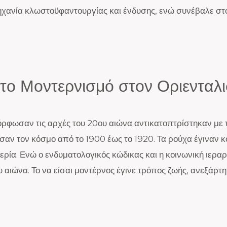
ηχανία κλωστοϋφαντουργίας και ένδυσης, ενώ συνέβαλε στο
 το Μοντερνισμό στον Οριενταλ
αμόρφωσαν τις αρχές του 20ου αιώνα αντικατοπτρίστηκαν με
ρισαν τον κόσμο από το 1900 έως το 1920. Τα ρούχα έγιναν
ερία. Ενώ ο ενδυματολογικός κώδικας και η κοινωνική ιεραρ
υ αιώνα. Το να είσαι μοντέρνος έγινε τρόπος ζωής, ανεξάρτ