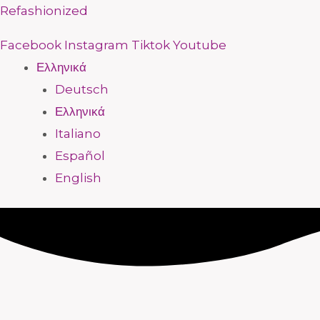
Μετάβαση
Menu
Menu
Menu
Menu
Menu
Menu
Menu
Menu
Refashionized
στο
Facebook
Instagram
Tiktok
Youtube
περιεχόμενο
Ελληνικά
Deutsch
Ελληνικά
Italiano
Español
English