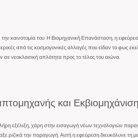
ι την καινοτομία του. Η Βιομηχανική Επανάσταση, η εφεύρεσ
ερικές από τις κοσμογονικές αλλαγές που είδαν το φως εκεί
 σε νεοκλασική απλότητα προς το τέλος του αιώνα.
απτομηχανής και Εκβιομηχάνισ
ήρη εξέλιξη, χάρη στην εισαγωγή νέων τεχνολογιών παραγω
ξε ριζικά την παραγωγή. Αυτή η εφεύρεση διευκόλυνε τη μ