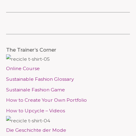
M
M
The Trainer’s Corner
e
e
n
n
Online Course
ü
ü
Sustainable Fashion Glossary
Sustainale Fashion Game
How to Create Your Own Portfolio
How to Upcycle – Videos
Die Geschichte der Mode