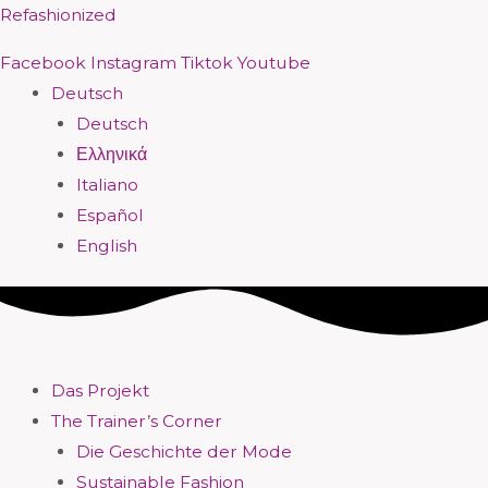
Zum
Menü
Menü
Menü
Menü
Menü
Menü
Menü
Menü
Refashionized
Inhalt
Facebook
Instagram
Tiktok
Youtube
springen
Deutsch
Deutsch
Ελληνικά
Italiano
Español
English
Das Projekt
The Trainer’s Corner
Die Geschichte der Mode
Sustainable Fashion