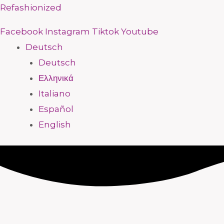
Zum
Menü
Menü
Menü
Menü
Menü
Menü
Menü
Menü
Refashionized
Inhalt
Facebook
Instagram
Tiktok
Youtube
springen
Deutsch
Deutsch
Ελληνικά
Italiano
Español
English