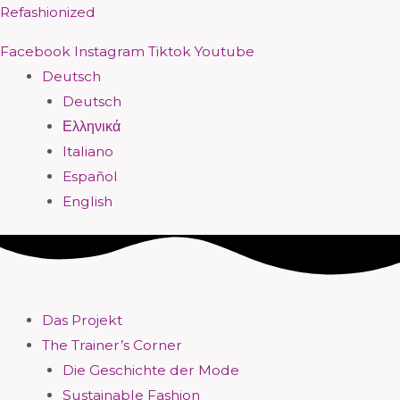
Zum
Menü
Menü
Menü
Menü
Menü
Menü
Menü
Menü
Refashionized
Inhalt
Facebook
Instagram
Tiktok
Youtube
springen
Deutsch
Deutsch
Ελληνικά
Italiano
Español
English
Das Projekt
The Trainer’s Corner
Die Geschichte der Mode
Sustainable Fashion