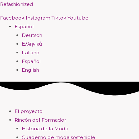
Ir
Menú
Menú
Menú
Menú
Menú
Menú
Menú
Menú
Refashionized
al
Facebook
Instagram
Tiktok
Youtube
contenido
Español
Deutsch
Ελληνικά
Italiano
Español
English
El proyecto
Rincón del Formador
Historia de la Moda
Cuaderno de moda sostenible