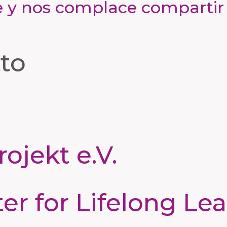
 y nos complace compartir
tto
ojekt e.V.
 for Lifelong Lea