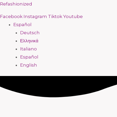
Ir
Menú
Menú
Menú
Menú
Menú
Menú
Menú
Menú
Refashionized
al
Facebook
Instagram
Tiktok
Youtube
contenido
Español
Deutsch
Ελληνικά
Italiano
Español
English