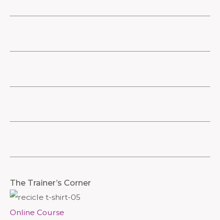
M
M
The Trainer’s Corner
e
e
n
n
Online Course