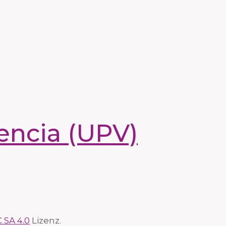
lencia (UPV)
 SA 4.0
Lizenz.