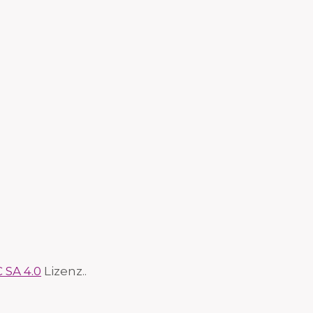
 SA 4.0
Lizenz..