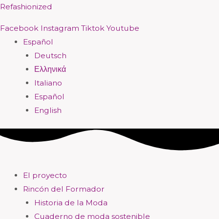
Ir
Menú
Menú
Menú
Menú
Menú
Menú
Menú
Menú
Refashionized
al
Facebook
Instagram
Tiktok
Youtube
contenido
Español
Deutsch
Ελληνικά
Italiano
Español
English
El proyecto
Rincón del Formador
Historia de la Moda
Cuaderno de moda sostenible