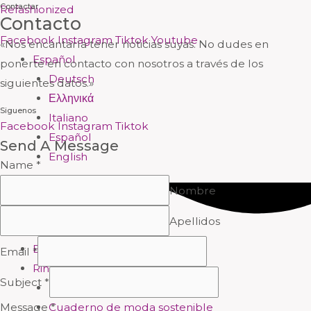
Contactar
Ir
Menú
Menú
Menú
Menú
Menú
Menú
Menú
Menú
Refashionized
Contacto
al
Facebook
Instagram
Tiktok
Youtube
«Nos encantaría tener noticias suyas. No dudes en
contenido
Español
ponerte en contacto con nosotros a través de los
Deutsch
siguientes datos.»
Ελληνικά
Siguenos
Italiano
Facebook
Instagram
Tiktok
Español
Send A Message
English
Name
*
Nombre
Apellidos
El proyecto
Email
*
Rincón del Formador
Subject
*
Historia de la Moda
Message
*
Cuaderno de moda sostenible