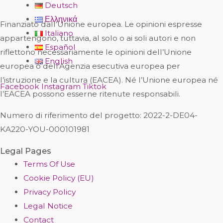
Deutsch
Ελληνικά
Finanziato dall’Unione europea. Le opinioni espresse
Italiano
appartengono, tuttavia, al solo o ai soli autori e non
Español
riflettono necessariamente le opinioni dell’Unione
English
europea o dell’Agenzia esecutiva europea per
l’istruzione e la cultura (EACEA). Né l’Unione europea né
Facebook
Instagram
Tiktok
l’EACEA possono esserne ritenute responsabili.
Numero di riferimento del progetto: 2
022-2-DE04-
KA220-YOU-000101981
Legal Pages
Terms Of Use
Cookie Policy (EU)
Privacy Policy
Legal Notice
Contact