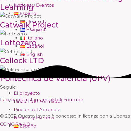
Noticias y Eventos
Learning
Español
Deutsch
Catwalk Project
Ελληνικά
Italiano
Lottozero
Español
English
Cellock LTD
Politecnica de Valencia (UPV)
Seguici:
El proyecto
Facebook
Instagram
Tiktok
Youtube
Rincón del Formador
Rincón del Aprendiz
© 2023. Questo lavoro è concesso in licenza con a Licenza
Noticias y Eventos
CC NC SA 4.0
Español