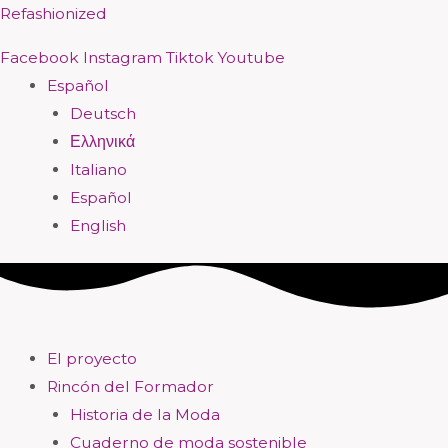
Ir
Menú
Menú
Menú
Menú
Menú
Menú
Menú
Menú
Refashionized
al
Facebook
Instagram
Tiktok
Youtube
contenido
Español
Deutsch
Ελληνικά
Italiano
Español
English
El proyecto
Rincón del Formador
Historia de la Moda
Cuaderno de moda sostenible