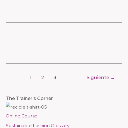
1
2
3
Siguiente
→
M
M
The Trainer’s Corner
e
e
n
n
Online Course
ú
ú
Sustainable Fashion Glossary