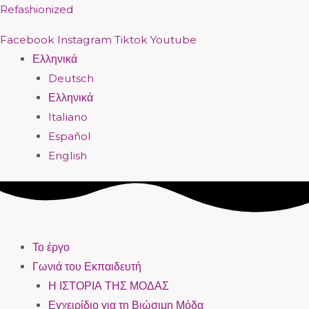
Μετάβαση
Menu
Menu
Menu
Menu
Menu
Menu
Menu
Menu
Refashionized
στο
Facebook
Instagram
Tiktok
Youtube
περιεχόμενο
Ελληνικά
Deutsch
Ελληνικά
Italiano
Español
English
Το έργο
Γωνιά του Εκπαιδευτή
Η ΙΣΤΟΡΙΑ ΤΗΣ ΜΟΔΑΣ
Εγχειρίδιο για τη Βιώσιμη Μόδα