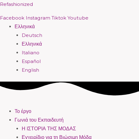
Μετάβαση
Menu
Menu
Menu
Menu
Menu
Menu
Menu
Menu
Refashionized
στο
Facebook
Instagram
Tiktok
Youtube
περιεχόμενο
Ελληνικά
Deutsch
Ελληνικά
Italiano
Español
English
Το έργο
Γωνιά του Εκπαιδευτή
Η ΙΣΤΟΡΙΑ ΤΗΣ ΜΟΔΑΣ
Εγχειρίδιο για τη Βιώσιμη Μόδα